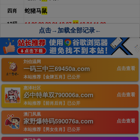
蛇猪马
鼠
四肖
12码
14.26.20.32.01.13.07.
19
.12.24.11.23
点击→加载全部记录←
206期一肖三码【致富好料】收藏！
猴
狗鸡牛兔羊
六肖
刘伯温网
猴
狗鸡牛
四肖
一码三中三69450a.com
点击查看
猴
狗鸡
三肖
本站推荐【金牌五肖】已公开
猴
【11.23.35】
惠泽社区
一肖
必中特单双790006a.com
点击查看
204期一肖三码【致富好料】收藏！
本站推荐【前肖后肖】已公开
澳门凤凰
狗牛兔鼠
虎
鸡
六肖
家野爆特码590076a.com
点击查看
12码
09.21.06.18.16.28.19.31.
05
.17.22.34
本站推荐【男女生肖】已公开
澳门九龙