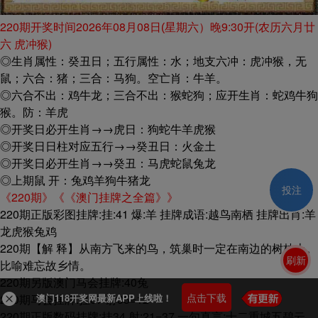
220期开奖时间2026年08月08
星期六）晚9:30开(农历六月廿
日(
六 虎冲猴)
◎生肖属性：癸丑日；五行属性：水；地支六冲：虎冲猴，无
鼠；六合：猪；三合：马狗。空亡肖：牛羊。
◎六合不出：鸡牛龙；三合不出：猴蛇狗；应开生肖：蛇鸡牛狗
猴。防：羊虎
◎开奖日必开生肖→→虎日：狗蛇牛羊虎猴
◎开奖日日柱对应五行→→癸丑日：火金土
◎开奖日必开生肖→→癸丑：马虎蛇鼠兔龙
◎上期鼠 开：兔鸡羊狗牛猪龙
投注
《220期》《《澳门挂牌之全篇》》
220期正版彩图挂牌:挂:41 爆:羊 挂牌成语:越鸟南栖 挂牌出肖:羊
龙虎猴兔鸡
220期【解 释】从南方飞来的鸟，筑巢时一定在南边的树枝上。
刷新
比喻难忘故乡情。
220期另版澳门马会挂牌:40兔
点击下载
220期马会挂牌:挂07 射35=12
澳门118开奖网最新APP上线啦！
220期正版数码挂牌:挂34 射:21=37 一句真言:十二重城五碧云