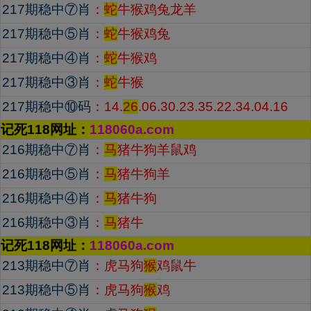
217
期
稳中⑦肖
：
蛇
牛猴鸡兔龙羊
217期稳中⑤肖
：
蛇
牛猴鸡兔
217
期稳中④肖
：
蛇
牛猴鸡
217
期稳中③肖
：
蛇
牛猴
217
期
稳中
⑩码
：14.
26
.06.30.23.35.22.34.04.16
记死118网址：
118060a.com
216
期
稳中⑦肖
：
马
猪牛狗羊鼠鸡
216期稳中⑤肖
：
马
猪牛狗羊
216
期稳中④肖
：
马
猪牛狗
216
期稳中③肖
：
马
猪牛
记死118网址：
118060a.com
213
期
稳中⑦肖
：虎马狗
猴
鸡鼠牛
213期稳中⑤肖
：
虎马狗
猴
鸡