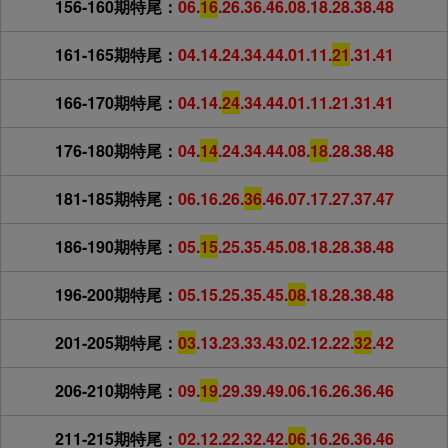
156-160期特尾：
06.
16
.26.36.46.08.18.28.38.48
161-165期特尾：
04.14.24.34.44.01.11.
21
.31.41
166-170期特尾：
04.14.
24
.34.44.01.11.21.31.41
176-180期特尾：
04.
14
.24.34.44.08.
18
.28.38.48
181-185期特尾：
06.16.26.
36
.46.07.17.27.37.47
186-190期特尾：
05.
15
.25.35.45.08.18.28.38.48
196-200期特尾：
05.15.25.35.45.
08
.18.28.38.48
201-205期特尾：
03
.13.23.33.43.02.12.22.
32
.42
206-210期特尾：
09.
19
.29.39.49.06.16.26.36.46
211-215期特尾：
02.12.22.32.42.
06
.16.26.36.46