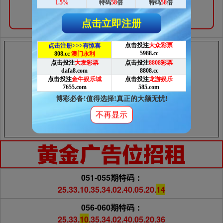
1.5%
特码
58
倍
特码
58
倍
★查找推荐料：
一尾中特
★
相信红姐-赢天下
点击立即注册
点击投注
大众彩票
点击注册>>>有惊喜
5988.cc
808.cc
澳门永利
【
小
达
人
】
点击投注
大发彩票
点击投注
8808彩票
dafa8.com
8808.cc
高薪挖内幕资料
【
⑩组3中3
】
点击投注
金牛娱乐城
点击投注
龙游娱乐
7655.com
585.com
⑴肖中特
三期必中
博彩必备!值得选择!真正的大额无忧!
不再显示
点击抢先看本期资料
051-055期特码：
25.33.10.35.34.02.40.05.20.
14
056-060期特码：
25.33.
10
.35.34.02.40.05.20.36