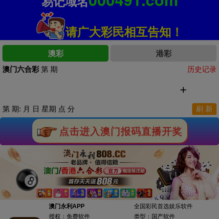
易记域名
请广大彩民相互告知！
澳彩
港彩
点击进入澳门报码直播开奖
澳门永利APP
全国彩民首选娱乐软件
授权：免费软件
类型：国产软件