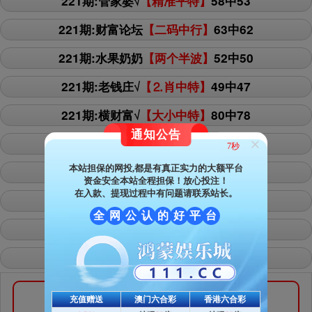
221期:管家婆√
【精准平特】
58中53
221期:财富论坛
【二码中行】
63中62
221期:水果奶奶
【两个半波】
52中50
221期:老钱庄√
【⒉肖中特】
49中47
221期:横财富√
【大小中特】
80中78
通知公告
×
221期:白小姐√
【一尾中特】
39中37
6秒
本站担保的网投,都是有真正实力的大额平台
221期:澳门马会
【前后二肖】
95中82
资金安全本站全程担保！放心投注！
在入款、提现过程中有问题请联系站长。
221期:钱多多√
【三码一码】
54中54
全
网
公
认
的
好
平
台
221期:内幕网√
【必中三肖】
60中54
221期:公式网√
【三尾10码】
58中57
★红姐论坛：红火全球★
充值赠送
澳门六合彩
香港六合彩
点此进入访问论坛