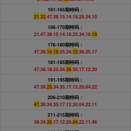
161-165期特码：
21
.
32
.47.38.15.14.18.25.34.10
166-170期特码：
21.47.38.15.14.18.25.34.10.
19
176-180期特码：
47.38.
14
.
18
.25.34.
10
.36.35.17
181-185期特码：
47.38.18.25.34.
36
.35.17.12.20
191-195期特码：
47.38.
25
.34.35.17.12.20.04.22
206-210期特码：
47
.38.34.35.17.12.20.04.22.11
211-215期特码：
38.34.
35
.17.12.20.
04
.22.11.46