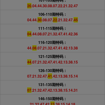
101-105期特码：
20
.04.44.30.08.07.22.21.32.47
106-110期特码：
04.44.
30
.08.07.
22
.21.32.47.
45
111-115期特码：
04
.44.08.07.21.32.47.41.42.36
116-120期特码：
44.
08
.07.21.32.47.41.42.13.38
121-125期特码：
44
.07.21.32.47.41.42.13.38.15
126-130期特码：
07.21.32.47.
41
.42.13.38.15.14
131-135期特码：
07
.21.32.47.42.13.38.15.14.31
146-150期特码：
21.32.47.42.
13
.38.15.14.18