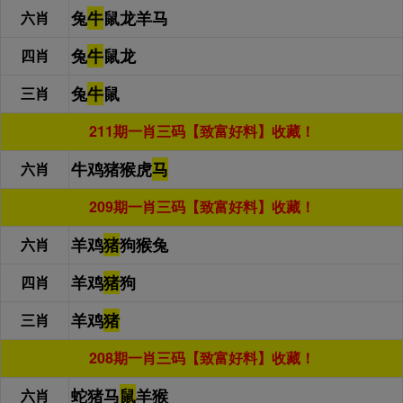
兔
牛
鼠龙羊马
六肖
兔
牛
鼠龙
四肖
兔
牛
鼠
三肖
211期一肖三码【致富好料】收藏！
牛鸡猪猴虎
马
六肖
209期一肖三码【致富好料】收藏！
羊鸡
猪
狗猴兔
六肖
羊鸡
猪
狗
四肖
羊鸡
猪
三肖
208期一肖三码【致富好料】收藏！
蛇猪马
鼠
羊猴
六肖