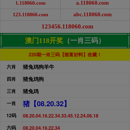
a.118060.com
1.118060.com
abc.118060.com
123.118060.com
123456.118060.com
澳门118开奖
（一肖三码）
220期一肖三码【致富好料】收藏！
猪兔鸡狗羊牛
六肖
猪兔鸡狗
四肖
猪兔鸡
三肖
猪【08.20.32】
一肖
12码
08.20.04.16.22.34.33.45.12.24.06.18
六码
08.20.04.16.22.34